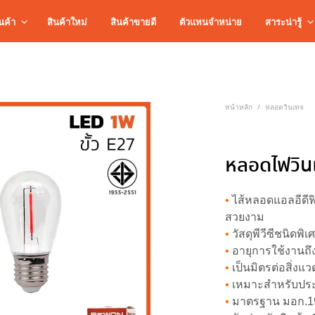
นค้า
สินค้าใหม่
สินค้าขายดี
ตัวแทนจำหน่าย
สาระน่ารู้
หน้าหลัก
หลอดวินเทจ
/
หลอดไฟวิ
•
ไส้หลอดแอลอีดีฟ
สวยงาม
•
วัสดุพีวีซีชนิดพ
•
อายุการใช้งานถึง
•
เป็นมิตรต่อสิ่ง
•
เหมาะสำหรับประด
•
มาตรฐาน มอก.1