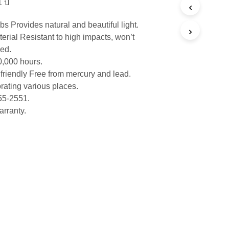
 ปี
s Provides natural and beautiful light.
rial Resistant to high impacts, won’t
ed.
0,000 hours.
friendly Free from mercury and lead.
rating various places.
55-2551.
arranty.