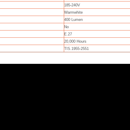
185-240V
Warmwhite
400 Lumen
No
E.27
20,000 Hours
TIS.1955-2551