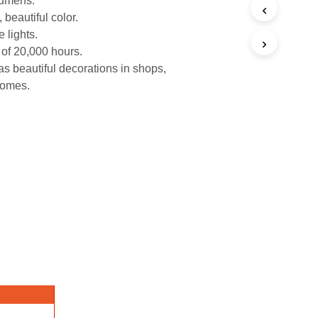
lumens.
 beautiful color.
 lights.
 of 20,000 hours.
as beautiful decorations in shops,
homes.