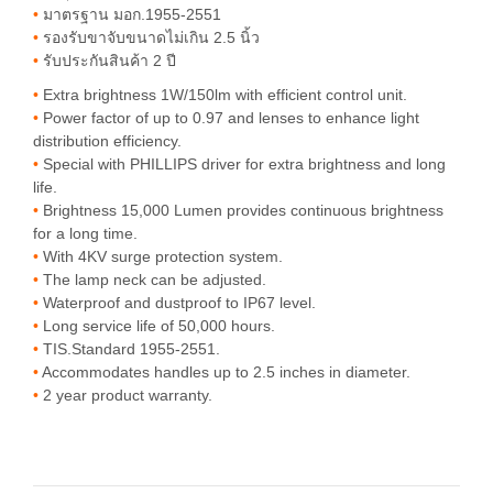
•
มาตรฐาน มอก.1955-2551
•
รองรับขาจับขนาดไม่เกิน 2.5 นิ้ว
•
รับประกันสินค้า 2 ปี
•
Extra brightness 1W/150lm with efficient control unit.
•
Power factor of up to 0.97 and lenses to enhance light
distribution efficiency.
•
Special with PHILLIPS driver for extra brightness and long
life.
•
Brightness 15,000 Lumen provides continuous brightness
for a long time.
•
With 4KV surge protection system.
•
The lamp neck can be adjusted.
•
Waterproof and dustproof to IP67 level.
•
Long service life of 50,000 hours.
•
TIS.Standard 1955-2551.
•
Accommodates handles up to 2.5 inches in diameter.
•
2 year product warranty.