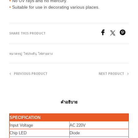
•
No UV rays and no mercury.
•
Suitable for use in decorating various places.
SHARE THIS PRODUCT
หมวดหมู่:
ไฟประดับ
,
ไฟสายยาง
PREVIOUS PRODUCT
NEXT PRODUCT
คำอธิบาย
SPECIFICATION
Input Voltage
AC 220V
Chip LED
Diode