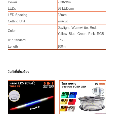
Power
2.38W/m
LEDs
36 LEDs/m
LED Spacing
22mm
Cutting Unit
2m/cut
Daylight, Warmwhite, Red,
Color
Yellow, Blue, Green, Pink, RGB
IP Standard
IP65
Length
100m
สินค้าที่เกี่ยวข้อง