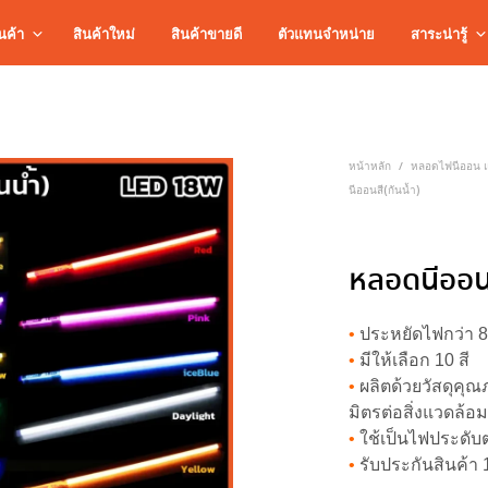
นค้า
สินค้าใหม่
สินค้าขายดี
ตัวแทนจำหน่าย
สาระน่ารู้
หน้าหลัก
หลอดไฟนีออน แ
/
นีออนสี(กันน้ำ)
หลอดนีออนส
•
ประหยัดไฟกว่า 8
•
มีให้เลือก 10 สี
•
ผลิตด้วยวัสดุค
มิตรต่อสิ่งแวดล้อ
•
ใช้เป็นไฟประดั
•
รับประกันสินค้า 1