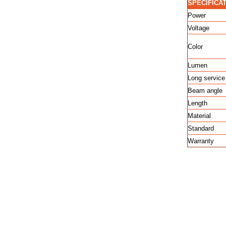
SPECIFICA
Power
Voltage
Color
Lumen
Long service 
Beam angle
Length
Material
Standard
Warranty