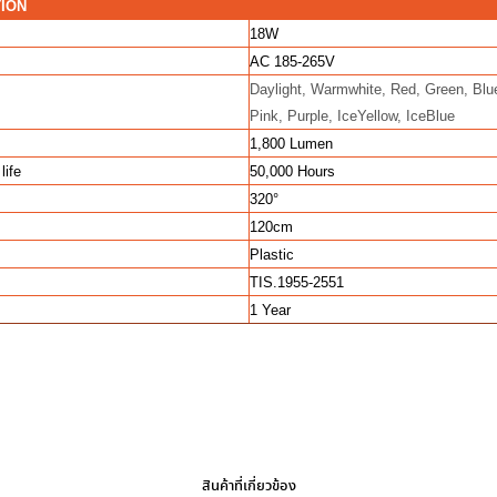
TION
18W
AC 185-265V
Daylight, Warmwhite, Red, Green, Blu
Pink, Purple, IceYellow, IceBlue
1,800 Lumen
life
50,000 Hours
320°
120cm
Plastic
TIS.1955-2551
1 Year
สินค้าที่เกี่ยวข้อง