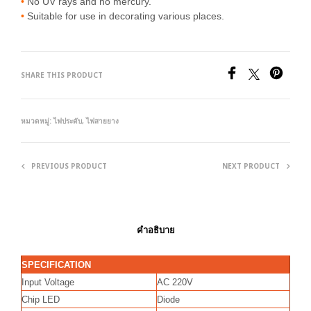
•
No UV rays and no mercury.
•
Suitable for use in decorating various places.
SHARE THIS PRODUCT
หมวดหมู่:
ไฟประดับ
,
ไฟสายยาง
PREVIOUS PRODUCT
NEXT PRODUCT
คำอธิบาย
SPECIFICATION
Input Voltage
AC 220V
Chip LED
Diode