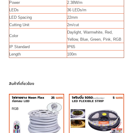
Power
2.38W/m
LEDs
36 LEDs/m
LED Spacing
22mm
Cutting Unit
2m/cut
Daylight, Warmwhite, Red,
Color
Yellow, Blue, Green, Pink, RGB
IP Standard
IP65
Length
100m
สินค้าที่เกี่ยวข้อง