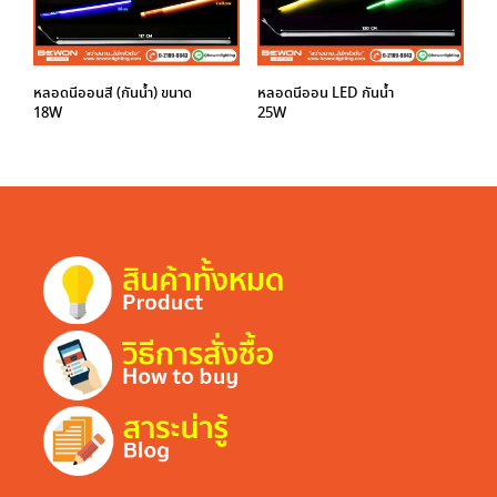
หลอดนีออนสี (กันน้ำ) ขนาด
หลอดนีออน LED กันน้ำ
18W
25W