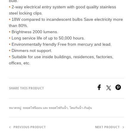
bulb.
•
2-way electrical entry system with good quality stainless
steel locking clips.
•
18W compared to incandescent bulbs Save electricity more
than 80%.
•
Brightness 2000 lumens.
•
Long service life of up to 50,000 hours.
•
Environmentally friendly Free from mercury and lead.
•
Dimmers not support.
•
Suitable for use inside buildings, residences, factories,
offices, etc.
SHARE THIS PRODUCT
หมวดหมู่:
หลอดไฟนีออน และ หลอดไฟกันน้ำ
,
โคมกันน้ำ-กันฝุ่น
PREVIOUS PRODUCT
NEXT PRODUCT