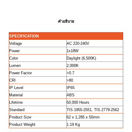
คำอธิบาย
SPECIFICATION
Voltage
AC 220-240V
Power
1x18W
Color
Daylight (6,500K)
Lumen
2,000K
Power Factor
>0.7
CRI
>80
IP Level
IP65
Material
ABS
Lifetime
50,000 Hours
Standard
TIS.1955-2551, TIS.2779-2562
Product Size
62 x 1,285 x 50mm
Product Weight
1.19 Kg