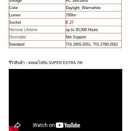
Voltage
AC 165-265V
Color
Daylight, Warmwhite
Lumen
700lm
Socket
E.27
Nominal Lifetime
up to 30,000 Hours
Dimmable
Not Support
Standard
TIS.1955-2551, TIS.2780-2562
รีวิวสินค้า : หลอดไฟบับ SUPER EXTRA 7W