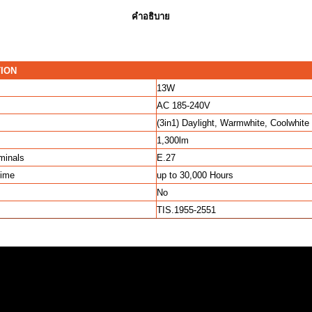
คำอธิบาย
TION
13W
AC 185-240V
(3in1) Daylight, Warmwhite, Coolwhite
1,300lm
rminals
E.27
time
up to 30,000 Hours
No
TIS.1955-2551