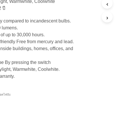
light, Warmwhite, Coolwhite
 ปี
 compared to incandescent bulbs.
0 lumens.
 of up to 30,000 hours.
friendly Free from mercury and lead.
inside buildings, homes, offices, and
be By pressing the switch
ylight, Warmwhite, Coolwhite.
arranty.
อดไฟบับ