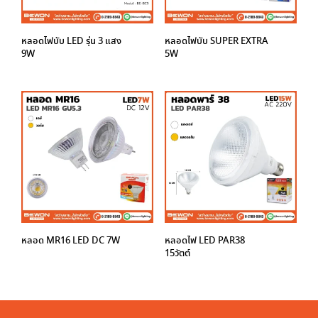
หลอดไฟบับ LED รุ่น 3 แสง
หลอดไฟบับ SUPER EXTRA
9W
5W
หลอด MR16 LED DC 7W
หลอดไฟ LED PAR38
15วัตต์