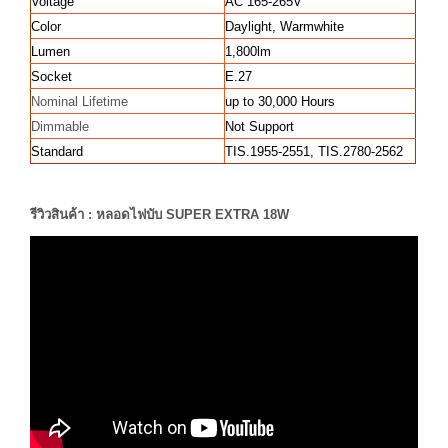
Voltage
AC 165-265V
Color
Daylight, Warmwhite
Lumen
1,800lm
Socket
E.27
Nominal Lifetime
up to 30,000 Hours
Dimmable
Not Support
Standard
TIS.1955-2551, TIS.2780-2562
รีวิวสินค้า : หลอดไฟบับ SUPER EXTRA 18W