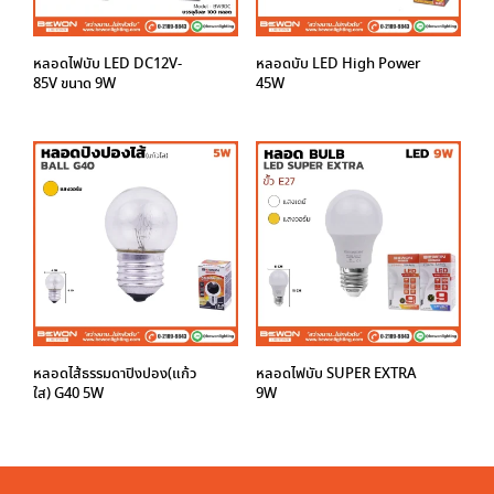
หลอดไฟบับ LED DC12V-
หลอดบับ LED High Power
85V ขนาด 9W
45W
หลอดไส้ธรรมดาปิงปอง(แก้ว
หลอดไฟบับ SUPER EXTRA
ใส) G40 5W
9W