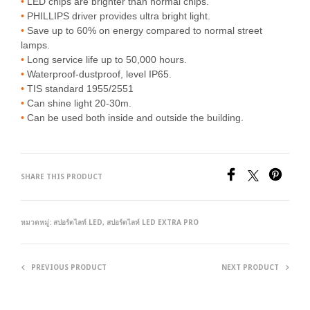
•
LED chips are brighter than normal chips.
•
PHILLIPS driver provides ultra bright light.
•
Save up to 60% on energy compared to normal street
lamps.
•
Long service life up to 50,000 hours.
•
Waterproof-dustproof, level IP65.
•
TIS standard 1955/2551
•
Can shine light 20-30m.
•
Can be used both inside and outside the building.
SHARE THIS PRODUCT
หมวดหมู่:
สปอร์ตไลท์ LED
,
สปอร์ตไลท์ LED EXTRA PRO
PREVIOUS PRODUCT
NEXT PRODUCT