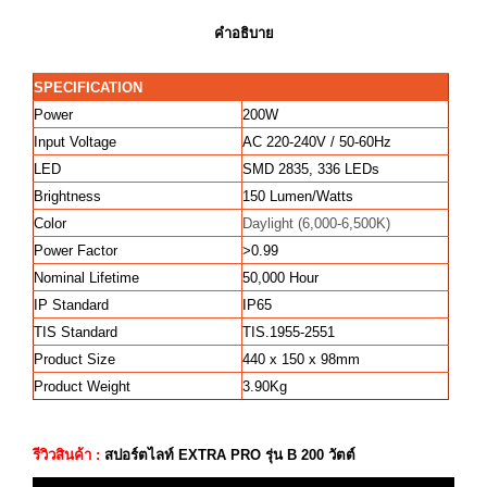
คำอธิบาย
SPECIFICATION
Power
200W
Input Voltage
AC 220-240V / 50-60Hz
LED
SMD 2835, 336 LEDs
Brightness
150 Lumen/Watts
Color
Daylight (6,000-6,500K)
Power Factor
>0.99
Nominal Lifetime
50,000 Hour
IP Standard
IP65
TIS Standard
TIS.1955-2551
Product Size
440 x 150 x 98mm
Product Weight
3.90Kg
รีวิวสินค้า :
สปอร์ตไลท์ EXTRA PRO รุ่น B 200 วัตต์