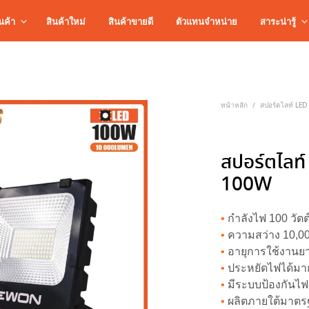
นค้า
สินค้าใหม่
สินค้าขายดี
ตัวแทนจำหน่าย
สาระน่ารู้
หน้าหลัก
สปอร์ตไลท์ LED
/
สปอร์ตไลท์
100W
•
กำลังไฟ 100 วัตต
•
ความสว่าง 10,00
•
อายุการใช้งานยา
•
ประหยัดไฟได้ม
•
มีระบบป้องกันไ
•
ผลิตภายใต้มาตร