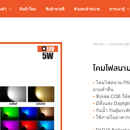
นค้า
สินค้าใหม่
สินค้าขายดี
ตัวแทนจำหน่าย
สาระน่ารู้
หน้าหลัก
สปอร์ตไลท์ LED
/
โคมไฟสนา
•
โคมไฟสนาม PAR1
ยามค่ำคืน
•
ชิปเซต COB ให้
•
มีทั้งแสง Dayli
•
กันน้ำ กันฝุ่นระด
•
ใช้ภายในอาคา