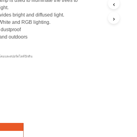
p is used to illuminate the trees to
ight.
des bright and diffused light.
hite and RGB lighting.
 dustproof
and outdoors
โคมและสปอร์ตไลท์ปักดิน