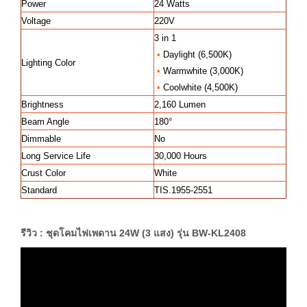
Power
24 Watts
Voltage
220V
3 in 1
•
Daylight (6,500K)
Lighting Color
•
Warmwhite (3,000K)
•
Coolwhite (4,500K)
Brightness
2,160 Lumen
Beam Angle
180°
Dimmable
No
Long Service Life
30,000 Hours
Crust Color
White
Standard
TIS.1955-2551
รีวิว : ชุดโคมไฟเพดาน 24W (3 แสง) รุ่น BW-KL2408