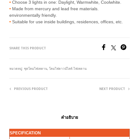
•
Choose 3 lights in one: Daylight, Warmwhite, Coolwhite.
•
Made from mercury and lead free materials.
environmentally friendly.
•
Suitable for use inside buildings, residences, offices, etc.
SHARE THIS PRODUCT
หมวดหมู่:
ชุดโคมไฟเพดาน
,
โคมไฟดาวน์ไลท์-ไฟเพดาน
PREVIOUS PRODUCT
NEXT PRODUCT
คำอธิบาย
SPECIFICATION