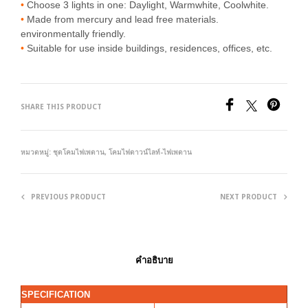
•
Choose 3 lights in one: Daylight, Warmwhite, Coolwhite.
•
Made from mercury and lead free materials.
environmentally friendly.
•
Suitable for use inside buildings, residences, offices, etc.
SHARE THIS PRODUCT
หมวดหมู่:
ชุดโคมไฟเพดาน
,
โคมไฟดาวน์ไลท์-ไฟเพดาน
PREVIOUS PRODUCT
NEXT PRODUCT
คำอธิบาย
SPECIFICATION