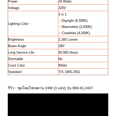
Power
24 Watts
Voltage
220V
3 in 1
•
Daylight (6,500K)
Lighting Color
•
Warmwhite (3,000K)
•
Coolwhite (4,500K)
Brightness
2,160 Lumen
Beam Angle
180°
Long Service Life
30,000 Hours
Dimmable
No
Crust Color
White
Standard
TIS.1955-2551
รีวิว : ชุดโคมไฟเพดาน 24W (3 แสง) รุ่น BW-KL2407