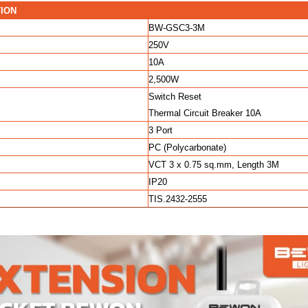
TION
BW-GSC3-3M
250V
10A
2,500W
Switch Reset
Thermal Circuit Breaker 10A
3 Port
PC (Polycarbonate)
VCT 3 x 0.75 sq.mm, Length 3M
IP20
TIS.2432-2555