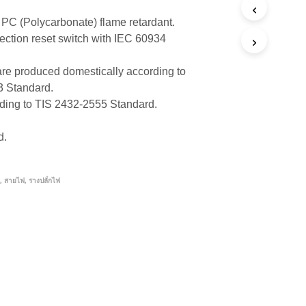
C (Polycarbonate) flame retardant.
ection reset switch with IEC 60934
 are produced domestically according to
3 Standard.
ding to TIS 2432-2555 Standard.
d.
ก, สายไฟ
,
รางปลัํกไฟ