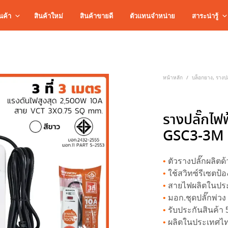
นค้า
สินค้าใหม่
สินค้าขายดี
ตัวแทนจำหน่าย
สาระน่ารู้
หน้าหลัก
บล็อกยาง, รางปล
/
รางปลั๊กไฟฟ
GSC3-3M
•
ตัวรางปลั๊กผลิตด
•
ใช้สวิทซ์รีเซตป
•
สายไฟผลิตในประ
•
มอก.ชุดปลั๊กพ่ว
•
รับประกันสินค้า 5
•
ผลิตในประเทศไ