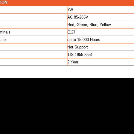
TION
7W
AC 85-265V
Red, Green, Blue, Yellow
rminals
E.27
life
up to 15,000 Hours
Not Support
TIS.1955-2551
2 Year