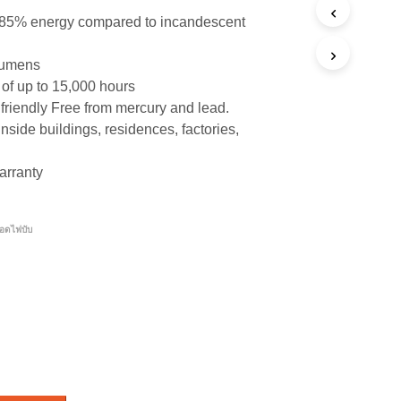
85% energy compared to incandescent
lumens
 of up to 15,000 hours
friendly Free from mercury and lead.
inside buildings, residences, factories,
arranty
อดไฟบับ