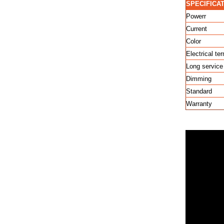
SPECIFICA
Powerr
Current
Color
Electrical te
Long service 
Dimming
Standard
Warranty