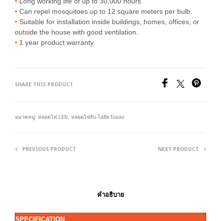
•
Long working life of up to 30,000 hours.
•
Can repel mosquitoes up to 12 square meters per bulb.
•
Suitable for installation inside buildings, homes, offices, or
outside the house with good ventilation.
•
1 year product warranty.
SHARE THIS PRODUCT
หมวดหมู่:
หลอดไฟ LED
,
หลอดไฟจับ-ไล่สัตว์แมลง
PREVIOUS PRODUCT
NEXT PRODUCT
คำอธิบาย
SPECIFICATION