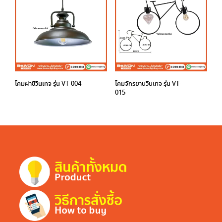
โคมฝาชีวินเทจ รุ่น VT-004
โคมจักรยานวินเทจ รุ่น VT-
015