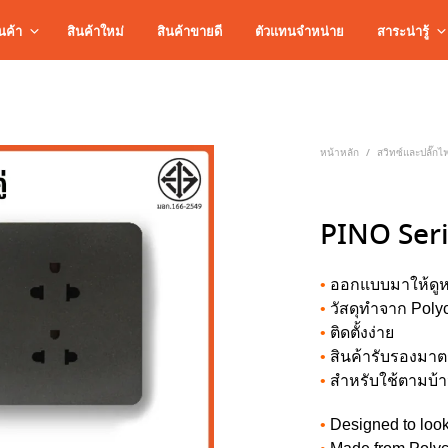
นค้า
สินค้าใหม่
สินค้าขายดี
ตัวแทนจำหน่าย
สาระน่ารู้
หน้าหลัก
สวิทซ์และปลั๊กไ
/
PINO Serie
•
ออกแบบมาให้ดูห
•
วัสดุทำจาก Poly
•
ติดตั้งง่าย
•
สินค้ารับรองมา
•
สำหรับใช้ตามบ้า
•
Designed to look