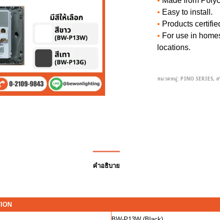
•
Made from Polyca
•
Easy to install.
•
Products certifi
•
For use in homes
locations.
หมวดหมู่:
PINO SERIES
,
ส
คำอธิบาย
TION
BW-P13W (Black)