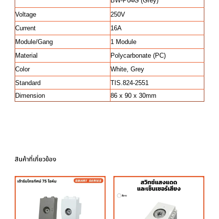
BW-P04G (Grey)
Voltage
250V
Current
16A
Module/Gang
1 Module
Material
Polycarbonate (PC)
Color
White, Grey
Standard
TIS.824-2551
Dimension
86 x 90 x 30mm
สินค้าที่เกี่ยวข้อง