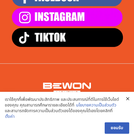
เราใช้คุกกี้เพื่อพัฒนาประสิทธิภาพ และประสบการณ์ที่ดีในการใช้เว็บไซต์
บริษัท เอพี สมาร์ท จำกัด
ของคุณ คุณสามารถศึกษารายละเอียดได้ที่
นโยบายความเป็นส่วนตัว
9/20,21,22,23,24 หมู่ที่ 2 ต.บางคูเวียง อ.บางกรวย จ.นนทบุรี
และสามารถจัดการความเป็นส่วนตัวเองได้ของคุณได้เองโดยคลิกที่
11130
ตั้งค่า
นโยบายความเป็นส่วนตัว | เงื่อนไขการใช้งานเว็บไซต์
ยอมรับ