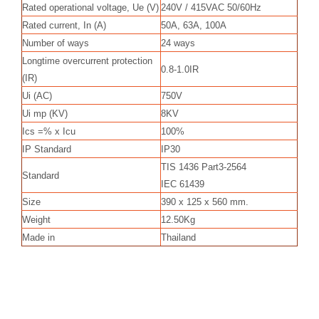
Rated operational voltage, Ue (V)
240V / 415VAC 50/60Hz
Rated current, In (A)
50A, 63A, 100A
Number of ways
24 ways
Longtime overcurrent protection
0.8-1.0IR
(IR)
Ui (AC)
750V
Ui mp (KV)
8KV
Ics =% x Icu
100%
IP Standard
IP30
TIS 1436 Part3-2564
Standard
IEC 61439
Size
390 x 125 x 560 mm.
Weight
12.50Kg
Made in
Thailand