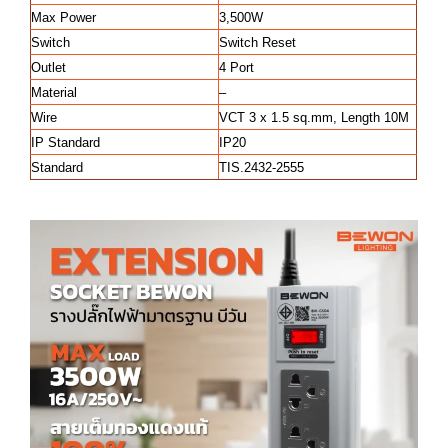
Max Power
3,500W
Switch
Switch Reset
Outlet
4 Port
Material
–
Wire
VCT 3 x 1.5 sq.mm, Length 10M
IP Standard
IP20
Standard
TIS.2432-2555