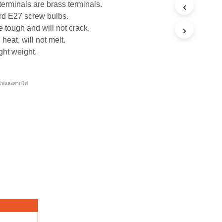
erminals are brass terminals.
rd E27 screw bulbs.
 tough and will not crack.
heat, will not melt.
ight weight.
วไฟและสายไฟ