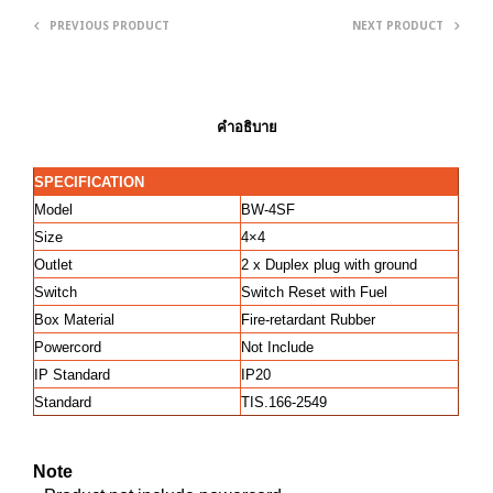
PREVIOUS PRODUCT
NEXT PRODUCT
คำอธิบาย
SPECIFICATION
Model
BW-4SF
Size
4×4
Outlet
2 x Duplex plug with ground
Switch
Switch Reset with Fuel
Box Material
Fire-retardant Rubber
Powercord
Not Include
IP Standard
IP20
Standard
TIS.166-2549
Note