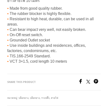
ยาวสายไฟ 10 เมตร
•
Made from good quality rubber.
•
The rubber blocker is highly flexible.
•
Resistant to high heat, durable, can be used in all
areas.
•
Can bear impact very well, not easily broken.
•
On-Off reset switch.
•
Grounded Outlet socket
•
Use inside buildings and residences, offices,
factories, condominiums, etc.
•
TIS.166-2549 Standard.
•
VCT 3×1.5, cord length 10 meters
SHARE THIS PRODUCT
หมวดหมู่:
บล็อกยาง
,
บล็อกยาง, รางปลั๊ก, สายไฟ