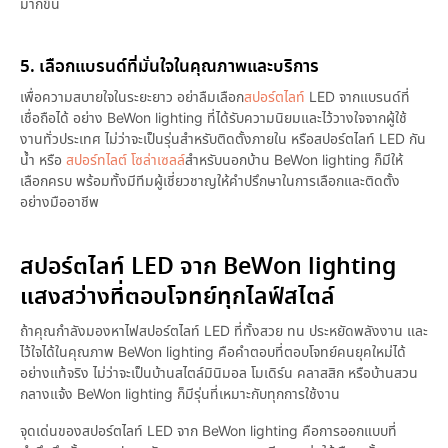
มากขึ้น
5. เลือกแบรนด์ที่มั่นใจในคุณภาพและบริการ
เพื่อความสบายใจในระยะยาว อย่าลืมเลือก
สปอร์ตไลท์
LED จากแบรนด์ที่
เชื่อถือได้ อย่าง BeWon lighting ที่ได้รับความนิยมและไว้วางใจจากผู้ใช้
งานทั่วประเทศ ไม่ว่าจะเป็นรุ่นสำหรับติดตั้งภายใน หรือสปอร์ตไลท์ LED กัน
น้ำ หรือ
สปอร์ทไลต์ โซล่าเซลล์
สำหรับนอกบ้าน BeWon lighting ก็มีให้
เลือกครบ พร้อมทั้งมีทีมผู้เชี่ยวชาญให้คำปรึกษาในการเลือกและติดตั้ง
อย่างมืออาชีพ
สปอร์ตไลท์ LED จาก BeWon lighting
แสงสว่างที่ตอบโจทย์ทุกไลฟ์สไตล์
ถ้าคุณกำลังมองหาไฟสปอร์ตไลท์ LED ที่ทั้งสวย ทน ประหยัดพลังงาน และ
ไว้ใจได้ในคุณภาพ BeWon lighting คือคำตอบที่ตอบโจทย์คนยุคใหม่ได้
อย่างแท้จริง ไม่ว่าจะเป็นบ้านสไตล์มินิมอล โมเดิร์น คลาสสิก หรือบ้านสวน
กลางแจ้ง BeWon lighting ก็มีรุ่นที่เหมาะกับทุกการใช้งาน
จุดเด่นของสปอร์ตไลท์ LED จาก BeWon lighting คือการออกแบบที่