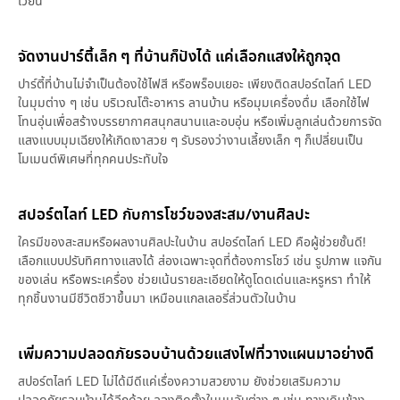
เวียน
จัดงานปาร์ตี้เล็ก ๆ ที่บ้านก็ปังได้ แค่เลือกแสงให้ถูกจุด
ปาร์ตี้ที่บ้านไม่จำเป็นต้องใช้ไฟสี หรือพร็อบเยอะ เพียงติดสปอร์ตไลท์ LED
ในมุมต่าง ๆ เช่น บริเวณโต๊ะอาหาร ลานบ้าน หรือมุมเครื่องดื่ม เลือกใช้ไฟ
โทนอุ่นเพื่อสร้างบรรยากาศสนุกสนานและอบอุ่น หรือเพิ่มลูกเล่นด้วยการจัด
แสงแบบมุมเฉียงให้เกิดเงาสวย ๆ รับรองว่างานเลี้ยงเล็ก ๆ ก็เปลี่ยนเป็น
โมเมนต์พิเศษที่ทุกคนประทับใจ
สปอร์ตไลท์ LED กับการโชว์ของสะสม/งานศิลปะ
ใครมีของสะสมหรือผลงานศิลปะในบ้าน สปอร์ตไลท์ LED คือผู้ช่วยชั้นดี!
เลือกแบบปรับทิศทางแสงได้ ส่องเฉพาะจุดที่ต้องการโชว์ เช่น รูปภาพ แจกัน
ของเล่น หรือพระเครื่อง ช่วยเน้นรายละเอียดให้ดูโดดเด่นและหรูหรา ทำให้
ทุกชิ้นงานมีชีวิตชีวาขึ้นมา เหมือนแกลเลอรี่ส่วนตัวในบ้าน
เพิ่มความปลอดภัยรอบบ้านด้วยแสงไฟที่วางแผนมาอย่างดี
สปอร์ตไลท์ LED ไม่ได้มีดีแค่เรื่องความสวยงาม ยังช่วยเสริมความ