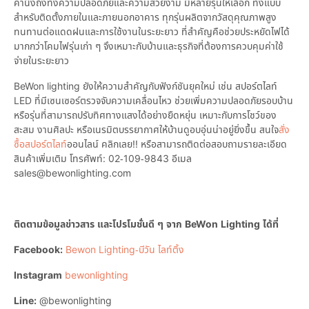
คำนึงถึงทั้งความปลอดภัยและความสวยงาม มีหลายรุ่นให้เลือก ทั้งแบบ
สำหรับติดตั้งภายในและภายนอกอาคาร ทุกรุ่นผลิตจากวัสดุคุณภาพสูง
ทนทานต่อแดดฝนและการใช้งานในระยะยาว ที่สำคัญคือช่วยประหยัดไฟได้
มากกว่าโคมไฟรุ่นเก่า ๆ จึงเหมาะกับบ้านและธุรกิจที่ต้องการควบคุมค่าใช้
จ่ายในระยะยาว
BeWon lighting ยังให้ความสำคัญกับฟังก์ชันยุคใหม่ เช่น สปอร์ตไลท์
LED ที่มีเซนเซอร์ตรวจจับความเคลื่อนไหว ช่วยเพิ่มความปลอดภัยรอบบ้าน
หรือรุ่นที่สามารถปรับทิศทางแสงได้อย่างยืดหยุ่น เหมาะกับการโชว์ของ
สะสม งานศิลปะ หรือเนรมิตบรรยากาศให้บ้านดูอบอุ่นน่าอยู่ยิ่งขึ้น สนใจ
สั่ง
ซื้อสปอร์ตไลท์
ออนไลน์ คลิกเลย!! หรือสามารถติดต่อสอบถามรายละเอียด
สินค้าเพิ่มเติม โทรศัพท์: 02-109-9843 อีเมล
sales@bewonlighting.com
ติดตามข้อมูลข่าวสาร และโปรโมชั่นดี ๆ จาก BeWon Lighting ได้ที่
Facebook:
Bewon Lighting-บีวัน ไลท์ติ้ง
Instagram
bewonlighting
Line:
@bewonlighting