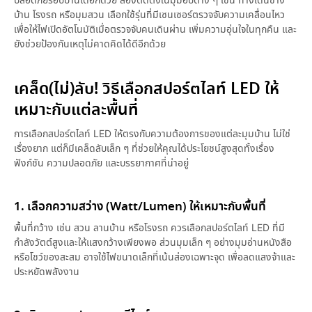
ปลอดภัยรอบบ้านได้อีกด้วย ลองติดตั้งในมุมอับต่าง ๆ เช่น ทางเดินข้าง
บ้าน โรงรถ หรือมุมสวน เลือกใช้รุ่นที่มีเซนเซอร์ตรวจจับความเคลื่อนไหว
เพื่อให้ไฟเปิดอัตโนมัติเมื่อตรวจจับคนเดินผ่าน เพิ่มความอุ่นใจในทุกคืน และ
ยังช่วยป้องกันเหตุไม่คาดคิดได้ดีอีกด้วย
เคล็ด(ไม่)ลับ! วิธีเลือกสปอร์ตไลท์ LED ให้
เหมาะกับแต่ละพื้นที่
การเลือกสปอร์ตไลท์ LED ให้ตรงกับความต้องการของแต่ละมุมบ้าน ไม่ใช่
เรื่องยาก แต่ก็มีเคล็ดลับเล็ก ๆ ที่ช่วยให้คุณได้ประโยชน์สูงสุดทั้งเรื่อง
ฟังก์ชัน ความปลอดภัย และบรรยากาศที่น่าอยู่
1. เลือกความสว่าง (Watt/Lumen) ให้เหมาะกับพื้นที่
พื้นที่กว้าง เช่น สวน ลานบ้าน หรือโรงรถ ควรเลือกสปอร์ตไลท์ LED ที่มี
กำลังวัตต์สูงและให้แสงกว้างเพียงพอ ส่วนมุมเล็ก ๆ อย่างมุมอ่านหนังสือ
หรือโชว์ของสะสม อาจใช้ไฟขนาดเล็กที่เน้นส่องเฉพาะจุด เพื่อลดแสงจ้าและ
ประหยัดพลังงาน