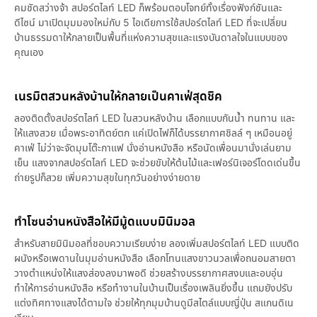
คมชัดสว่างจ้า สปอร์ตไลท์ LED ก็พร้อมตอบโจทย์ทั้งเรื่องฟังก์ชันและ
ดีไซน์ มาเปิดมุมมองใหม่กับ 5 ไอเดียการใช้สปอร์ตไลท์ LED ที่จะเปลี่ยน
บ้านธรรมดาให้กลายเป็นพื้นที่แห่งความสุขและแรงบันดาลใจในแบบของ
คุณเอง
เนรมิตสวนหลังบ้านให้กลายเป็นคาเฟ่สุดชิค
ลองติดตั้งสปอร์ตไลท์ LED ในสวนหลังบ้าน เลือกแบบกันน้ำ ทนทาน และ
ให้แสงสวย เมื่อพระอาทิตย์ตก แค่เปิดไฟก็ได้บรรยากาศชิลล์ ๆ เหมือนอยู่
คาเฟ่ ไม่ว่าจะจัดมุมโต๊ะกาแฟ นั่งอ่านหนังสือ หรือนัดเพื่อนมานั่งเล่นยาม
เย็น แสงจากสปอร์ตไลท์ LED จะช่วยขับให้ต้นไม้และเฟอร์นิเจอร์โดดเด่นขึ้น
ถ่ายรูปก็สวย เพิ่มความสุขในทุกวันอย่างง่ายดาย
ทำโซนอ่านหนังสือให้มีมู้ดแบบมินิมอล
สำหรับสายมินิมอลที่ชอบความเรียบง่าย ลองเพิ่มสปอร์ตไลท์ LED แบบติด
ผนังหรือเพดานในมุมอ่านหนังสือ เลือกโทนแสงขาวนวลเพื่อถนอมสายตา
วางตำแหน่งให้แสงส่องลงมาพอดี ช่วยสร้างบรรยากาศสงบและอบอุ่น
ทำให้การอ่านหนังสือ หรือทำงานในบ้านเป็นเรื่องเพลินยิ่งขึ้น แถมยังปรับ
แต่งทิศทางแสงได้ตามใจ ช่วยให้ทุกมุมบ้านดูมีสไตล์แบบญี่ปุ่น สแกนดิเน