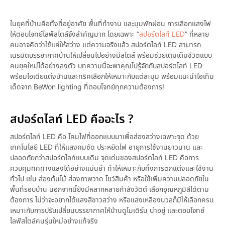
ในยุคที่บ้านคือทั้งที่อยู่อาศัย พื้นที่ทำงาน และมุมพักผ่อน การเลือกแสงไฟ
ให้ตอบโจทย์ไลฟ์สไตล์จึงสำคัญมาก โดยเฉพาะ “
สปอร์ตไลท์ LED
” ที่หลาย
คนอาจคิดว่าใช้แค่ให้สว่าง แต่ความจริงแล้ว สปอร์ตไลท์ LED สามารถ
เนรมิตบรรยากาศบ้านให้เปลี่ยนไปอย่างมีสไตล์ พร้อมช่วยเติมเต็มชีวิตแบบ
คนยุคใหม่ได้อย่างลงตัว บทความนี้จะพาคุณไปรู้จักกับสปอร์ตไลท์ LED
พร้อมไอเดียแต่งบ้านและทริคเลือกให้เหมาะกับแต่ละมุม พร้อมแนะนำไอเท็ม
เด็ดจาก BeWon lighting ที่ตอบโจทย์ทุกความต้องการ!
สปอร์ตไลท์ LED คืออะไร ?
สปอร์ตไลท์ LED คือ โคมไฟที่ออกแบบมาเพื่อส่องสว่างเฉพาะจุด ด้วย
เทคโนโลยี LED ที่ให้แสงคมชัด ประหยัดไฟ อายุการใช้งานยาวนาน และ
ปลอดภัยกว่าสปอร์ตไลท์แบบเดิม จุดเด่นของสปอร์ตไลท์ LED คือการ
ควบคุมทิศทางแสงได้อย่างแม่นยำ ทำให้เหมาะกับทั้งการตกแต่งและใช้งาน
ทั่วไป เช่น ส่องต้นไม้ ส่องภาพวาด โชว์สินค้า หรือใช้เพิ่มความปลอดภัยใน
พื้นที่รอบบ้าน นอกจากนี้ยังมีหลากหลายกำลังวัตต์ เลือกอุณหภูมิสีได้ตาม
ต้องการ ไม่ว่าจะอยากได้แสงสีขาวสว่าง หรือแสงเหลืองนวลก็มีให้เลือกครบ
เหมาะกับการปรับเปลี่ยนบรรยากาศให้บ้านดูโมเดิร์น น่าอยู่ และตอบโจทย์
ไลฟ์สไตล์คนรุ่นใหม่อย่างแท้จริง