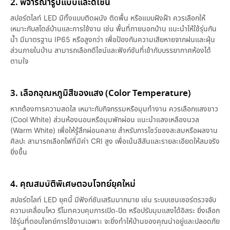
2. พิจารณารูปแบบและดีไซน์
สปอร์ตไลท์ LED มีทั้งแบบติดผนัง ติดพื้น หรือแบบฝังฝ้า ควรเลือกให้
เหมาะกับสไตล์บ้านและการใช้งาน เช่น พื้นที่ภายนอกบ้าน แนะนำให้ใช้รุ่นกัน
น้ำ มีมาตรฐาน IP65 หรือสูงกว่า เพื่อป้องกันความเสียหายจากฝนและฝุ่น
ส่วนภายในบ้าน สามารถเลือกดีไซน์และฟังก์ชันที่เข้ากับบรรยากาศห้องได้
ตามใจ
3. เลือกอุณหภูมิสีของแสง (Color Temperature)
หากต้องการความสดใส เหมาะกับกิจกรรมหรือมุมทำงาน ควรเลือกแสงขาว
(Cool White) ส่วนห้องนอนหรือมุมพักผ่อน แนะนำแสงเหลืองนวล
(Warm White) เพื่อให้รู้สึกผ่อนคลาย สำหรับการโชว์ของสะสมหรือผลงาน
ศิลปะ สามารถเลือกไฟที่มีค่า CRI สูง เพื่อเน้นสีสันและรายละเอียดให้สมจริง
ยิ่งขึ้น
4. คุณสมบัติพิเศษตอบโจทย์ยุคใหม่
สปอร์ตไลท์ LED ยุคนี้ มีฟังก์ชันเสริมมากมาย เช่น ระบบเซนเซอร์ตรวจจับ
ความเคลื่อนไหว รีโมทควบคุมการเปิด-ปิด หรือปรับมุมแสงได้อิสระ ยิ่งเลือก
ใช้รุ่นที่ตอบโจทย์การใช้งานเฉพาะ จะยิ่งทำให้บ้านของคุณน่าอยู่และปลอดภัย