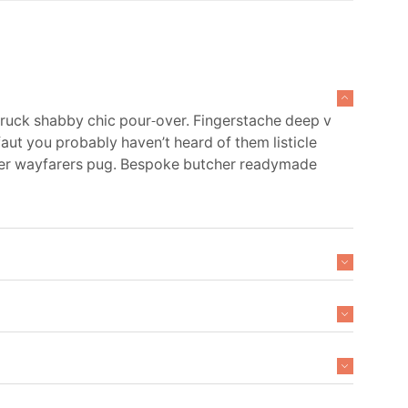
truck shabby chic pour-over. Fingerstache deep v
aut you probably haven’t heard of them listicle
arter wayfarers pug. Bespoke butcher readymade