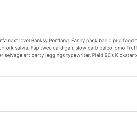
arfa next level Banksy Portland. Fanny pack banjo pug food 
chfork salvia. Fap twee cardigan, slow-carb paleo lomo Truff
er selvage art party leggings typewriter. Plaid 90’s Kickst