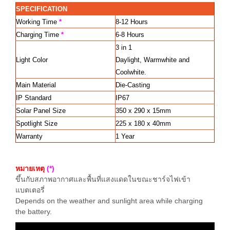
SPECIFICATION
Working Time
*
8-12 Hours
Charging Time
*
6-8 Hours
3 in 1
Light Color
Daylight, Warmwhite and
Coolwhite.
Main Material
Die-Casting
IP Standard
IP67
Solar Panel Size
350 x 290 x 15mm
Spotlight Size
225 x 180 x 40mm
Warranty
1 Year
หมายเหตุ
(*)
ขึ้นกับสภาพอากาศและพื้นที่แสงแดดในขณะชาร์จไฟเข้า
แบตเตอรี่
Depends on the weather and sunlight area while charging
the battery.