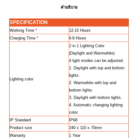
คำอธิบาย
SPECIFICATION
Working Time
*
12-15 Hours
Charging Time
*
6-8 Hours
2 in 1 Lighting Color
(Daylight and Warmwhite)
4 light modes can be adjusted.
1. Daylight with top and bottom
lights.
Lighting color
2. Warmwhite with top and
bottom lights.
3. Daylight with bottom lights.
4. Automatic changing lighting
color.
IP Standard
IP68
Product size
240 x 110 x 70mm
Warranty
1 Year