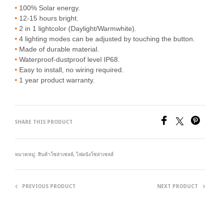
•
100% Solar energy.
•
12-15 hours bright.
•
2 in 1 lightcolor (Daylight/Warmwhite).
•
4 lighting modes can be adjusted by touching the button.
•
Made of durable material.
•
Waterproof-dustproof level IP68.
•
Easy to install, no wiring required.
•
1 year product warranty.
SHARE THIS PRODUCT
หมวดหมู่:
สินค้าโซล่าเซลล์
,
ไฟผนังโซล่าเซลล์
PREVIOUS PRODUCT
NEXT PRODUCT