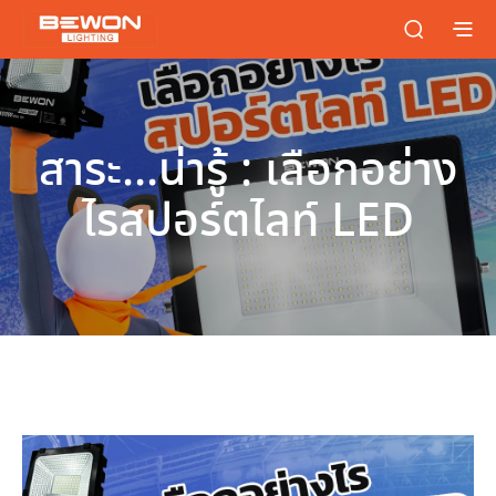
สาระ…น่ารู้ : เลือกอย่าง
ไรสปอร์ตไลท์ LED