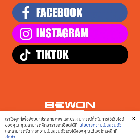
เราใช้คุกกี้เพื่อพัฒนาประสิทธิภาพ และประสบการณ์ที่ดีในการใช้เว็บไซต์
บริษัท เอพี สมาร์ท จำกัด
ของคุณ คุณสามารถศึกษารายละเอียดได้ที่
นโยบายความเป็นส่วนตัว
9/20,21,22,23,24 หมู่ที่ 2 ต.บางคูเวียง อ.บางกรวย จ.นนทบุรี
และสามารถจัดการความเป็นส่วนตัวเองได้ของคุณได้เองโดยคลิกที่
11130
ตั้งค่า
นโยบายความเป็นส่วนตัว | เงื่อนไขการใช้งานเว็บไซต์