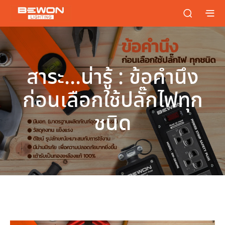
สาระ…น่ารู้ : ข้อคำนึง
ก่อนเลือกใช้ปลั๊กไฟทุก
ชนิด